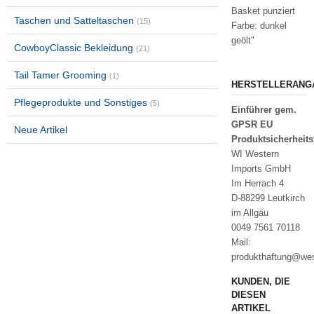
Basket punziert
Taschen und Satteltaschen
(15)
Farbe: dunkel
geölt"
CowboyClassic Bekleidung
(21)
Tail Tamer Grooming
(1)
HERSTELLERANG
Pflegeprodukte und Sonstiges
(5)
Einführer gem.
GPSR EU
Neue Artikel
Produktsicherheit
WI Western
Imports GmbH
Im Herrach 4
D-88299 Leutkirch
im Allgäu
0049 7561 70118
Mail:
produkthaftung@wes
KUNDEN, DIE
DIESEN
ARTIKEL