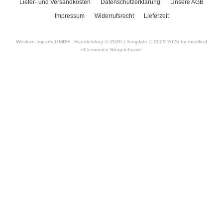
Liefer- und Versandkosten
Datenschutzerklärung
Unsere AGB
Impressum
Widerrufsrecht
Lieferzeit
Western Imports GMBH - Händlershop © 2026 | Template © 2009-2026 by
mod
ified
eCommerce Shopsoftware