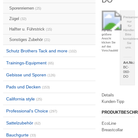
Sporenriemen
(25)
Preisanze
Zügel
(32)
nur
für
Halfter u. Führstrick
(15)
Händler.
Für eine
Bitte
größere
Ansicht
kontaktier
Sonstiges Zubehör
(21)
klicken Sie
Sie
auf das
uns.
Schutz Brothers Tack and more
Vorschaubild
(102)
Trainings-Equipment
Art.Nr.:
(65)
BC-
060-
Gebisse und Sporen
(126)
DO
Pads und Decken
(153)
Details
California style
(25)
Kunden-Tipp
Professional's Choice
(297)
PRODUKTBESCHR
Sattelzubehör
EcoLine
(62)
Breastcollar
Bauchgurte
(33)