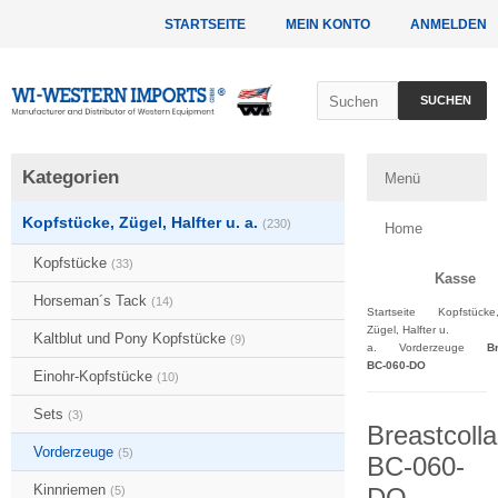
STARTSEITE
MEIN KONTO
ANMELDEN
SUCHEN
Kategorien
Menü
Kopfstücke, Zügel, Halfter u. a.
(230)
Home
Kopfstücke
(33)
Kasse
Horseman´s Tack
(14)
Startseite
Kopfstücke
Zügel, Halfter u.
Kaltblut und Pony Kopfstücke
(9)
a.
Vorderzeuge
Br
BC-060-DO
Einohr-Kopfstücke
(10)
Sets
(3)
Breastcolla
Vorderzeuge
(5)
BC-060-
Kinnriemen
DO
(5)