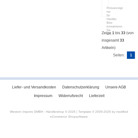
HS-
095
Preisanzeige
nur
für
Händler.
Bitte
kontaktieren
Sie
Zeige
1
bis
33
(von
uns.
insgesamt
33
Artikeln)
Seiten:
1
Liefer- und Versandkosten
Datenschutzerklärung
Unsere AGB
Impressum
Widerrufsrecht
Lieferzeit
Western Imports GMBH - Händlershop © 2026 | Template © 2009-2026 by
mod
ified
eCommerce Shopsoftware