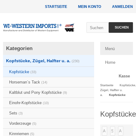
STARTSEITE
MEIN KONTO
ANMELDEN
SUCHEN
Kategorien
Menü
Kopfstücke, Zügel, Halfter u. a.
(230)
Home
Kopfstücke
(33)
Kasse
Horseman´s Tack
(14)
Startseite
Kopfstücke
Zügel, Halfter u.
Kaltblut und Pony Kopfstücke
(9)
a.
Kopfstücke
Einohr-Kopfstücke
(10)
Kopfstücke
Sets
(3)
Vorderzeuge
(5)
Kinnriemen
(5)