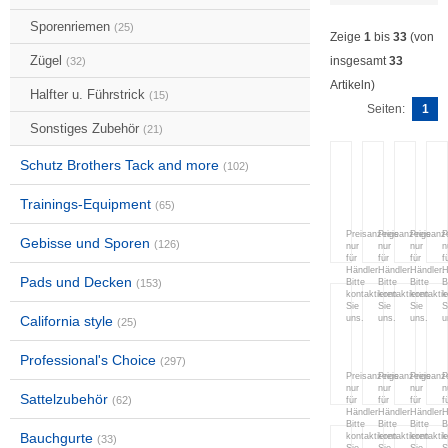
Sporenriemen
(25)
Zeige
1
bis
33
(von
Zügel
insgesamt
33
(32)
Artikeln)
Halfter u. Führstrick
(15)
Seiten:
1
Sonstiges Zubehör
(21)
Schutz Brothers Tack and more
(102)
HEADSTALL
HEADSTALL
FREE
F
W./
WITH
RIDIN
R
Trainings-Equipment
(65)
LOOP
FLOWER
HALTE
H
QUICK
LEAF
-
-
Preisanzeige
Preisanzeige
Preisanz
P
Gebisse und Sporen
(126)
nur
nur
nur
n
CHANGE
TOOLING
BLACK
I
für
für
für
f
Händler.
Händler.
Händler.
H
Pads und Decken
(153)
Bitte
Bitte
Bitte
B
kontaktieren
kontaktieren
kontakti
k
Sie
Sie
Sie
S
California style
uns.
uns.
uns.
u
(25)
FREE
FREE
ROPE
N
RIDING
RIDING
HEADS
R
HALTER
HALTER
,BLAC
B
Professional's Choice
(297)
TAN
PURPLE
H
Preisanzeige
Preisanzeige
Preisanz
P
nur
nur
nur
n
Sattelzubehör
(62)
für
für
für
f
Händler.
Händler.
Händler.
H
Bitte
Bitte
Bitte
B
Bauchgurte
kontaktieren
kontaktieren
kontakti
k
(33)