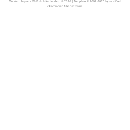
Western Imports GMBH - Händlershop © 2026 | Template © 2009-2026 by
mod
ified
eCommerce Shopsoftware