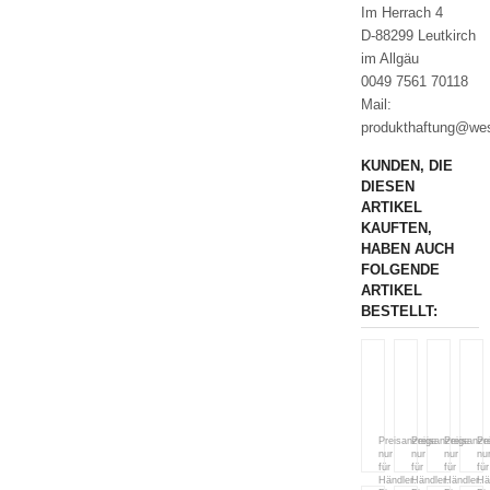
Im Herrach 4
D-88299 Leutkirch
im Allgäu
0049 7561 70118
Mail:
produkthaftung@wes
KUNDEN, DIE
DIESEN
ARTIKEL
KAUFTEN,
HABEN AUCH
FOLGENDE
ARTIKEL
BESTELLT:
120
PB
PB
P
Cowboy
·
·
·
Classic
Billy
Snaffle
Of
Jeans
Allen
Bit
De
Preisanzeige
Preisanzeige
Preisanze
Pr
nur
nur
nur
nu
-
Offset
with
Sn
für
für
für
für
blau
Dee
Shanks
Händler.
Händler.
Händler.
Hä