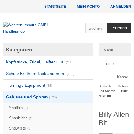
STARTSEITE
MEIN KONTO
ANMELDEN
SUCHEN
Kategorien
Menü
Kopfstücke, Zügel, Halfter u. a.
(230)
Home
Schutz Brothers Tack and more
(102)
Kasse
Trainings-Equipment
(65)
Startseite
Gebisse
und Sporen
Billy
Allen Bit
Gebisse und Sporen
(126)
Snaffles
(8)
Billy Allen
Shank bits
(20)
Bit
Show bits
(5)