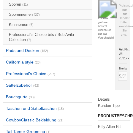
Sporen
(11)
Preisanze
nur
Sporenriemen
für
(27)
Händler.
Für eine
Bitte
größere
Kinnriemen
(6)
Ansicht
kontaktier
klicken Sie
Sie
auf das
Professional´s Choice bits / Bob Avila
uns.
Vorschaubild
Collection
(7)
Art.Nr.:
Pads und Decken
(152)
WI-
2531xx
California style
(25)
Breite
Professional's Choice
(297)
Sattelzubehör
(62)
Bauchgurte
(33)
Details
Kunden-Tipp
Taschen und Satteltaschen
(15)
PRODUKTBESCHR
CowboyClassic Bekleidung
(21)
Billy Allen Bit
Tail Tamer Grooming
(1)