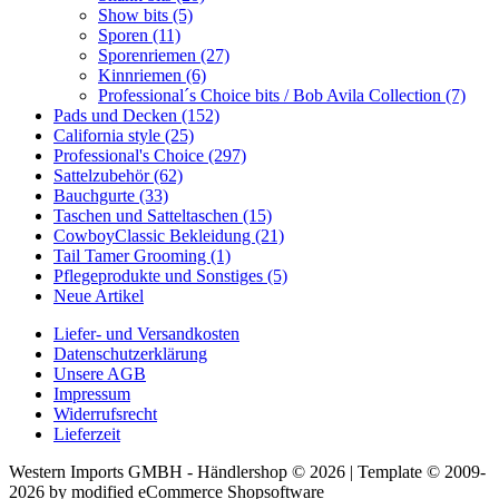
Show bits
(5)
Sporen
(11)
Sporenriemen
(27)
Kinnriemen
(6)
Professional´s Choice bits / Bob Avila Collection
(7)
Pads und Decken
(152)
California style
(25)
Professional's Choice
(297)
Sattelzubehör
(62)
Bauchgurte
(33)
Taschen und Satteltaschen
(15)
CowboyClassic Bekleidung
(21)
Tail Tamer Grooming
(1)
Pflegeprodukte und Sonstiges
(5)
Neue Artikel
Liefer- und Versandkosten
Datenschutzerklärung
Unsere AGB
Impressum
Widerrufsrecht
Lieferzeit
Western Imports GMBH - Händlershop © 2026 | Template © 2009-
2026 by
mod
ified eCommerce Shopsoftware