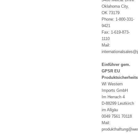
Oklahoma City,
OK 73179
Phone: 1-800-331-
9421
Fax: 1-619-873-
1110
Mail:
internationalsales@
Einführer gem.
GPSR EU
Produktsicherheit
WI Western
Imports GmbH
Im Herrach 4
D-88299 Leutkirch
im Allgäu
0049 7561 70118
Mail:
produkthaftung@wes