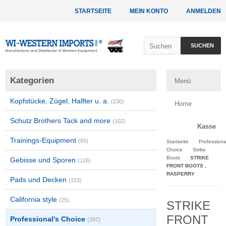
STARTSEITE
MEIN KONTO
ANMELDEN
SUCHEN
Kategorien
Menü
Kopfstücke, Zügel, Halfter u. a.
(230)
Home
Schutz Brothers Tack and more
(102)
Kasse
Trainings-Equipment
(65)
Startseite
Professiona
Choice
Strike
Boots
STRIKE
Gebisse und Sporen
(126)
FRONT BOOTS ,
RASPERRY
Pads und Decken
(153)
California style
(25)
STRIKE
FRONT
Professional's Choice
(297)