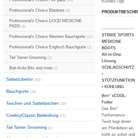
(16)
Kunden-Tipp
Professional's Choice Blankets
(6)
PRODUKTBESCHR
Professional's Choice GOOD MEDICINE
PADS
(1)
STRIKE SPORTS
Professional's Choice Western Bauchgurte
(17)
MEDICINE
Professional's Choice Englisch Bauchgurte
(1)
BOOTS
All-in-One-
Tail Tamer Grooming
(1)
Lösung
SCHLAGSCHUTZ
Bob Avila Bits and more
(7)
•
Sattelzubehör
(62)
STÜTZFUNKTION
• KÜHLUNG
Bauchgurte
(33)
Brrr° xCOOL-
Futter
Taschen und Satteltaschen
(15)
Das Brrr°
CowboyClassic Bekleidung
Performance-
(21)
Textil liegt direkt
Tail Tamer Grooming
(1)
am Pferdebein an,
kühlt es sofort und