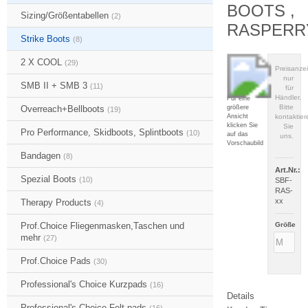
BOOTS ,
Sizing/Größentabellen
(2)
RASPERR
Strike Boots
(8)
2 X COOL
(29)
Preisanze
nur
SMB II + SMB 3
(11)
für
Händler.
Für eine
Bitte
größere
Overreach+Bellboots
(19)
Ansicht
kontaktier
klicken Sie
Sie
Pro Performance, Skidboots, Splintboots
(10)
auf das
uns.
Vorschaubild
Bandagen
(8)
Art.Nr.:
Spezial Boots
(10)
SBF-
RAS-
xx
Therapy Products
(4)
Prof.Choice Fliegenmasken,Taschen und
Größe
mehr
(27)
Prof.Choice Pads
(30)
Professional's Choice Kurzpads
(16)
Details
Professional's Choice Felt pads