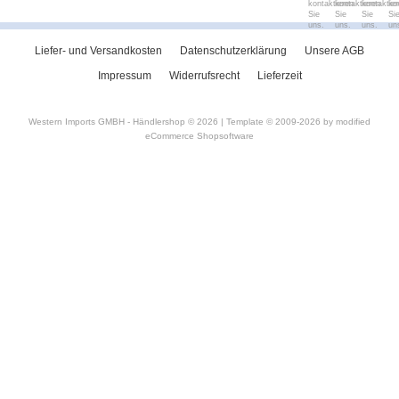
kontaktieren
kontaktieren
kontaktie
ko
Sie
Sie
Sie
Si
uns.
uns.
uns.
un
Liefer- und Versandkosten
Datenschutzerklärung
Unsere AGB
Impressum
Widerrufsrecht
Lieferzeit
Western Imports GMBH - Händlershop © 2026 | Template © 2009-2026 by
mod
ified
eCommerce Shopsoftware